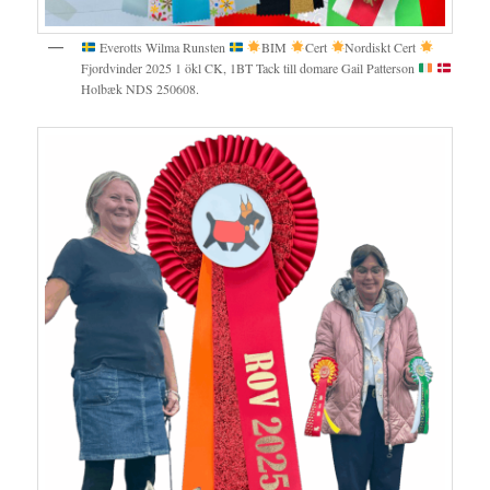
Everotts Wilma Runsten
BIM
Cert
Nordiskt Cert
Fjordvinder 2025 1 ökl CK, 1BT Tack till domare Gail Patterson
Holbæk NDS 250608.