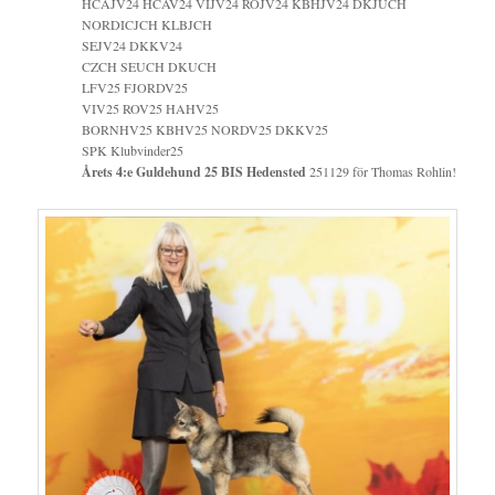
HCAJV24 HCAV24 VIJV24 ROJV24 KBHJV24 DKJUCH
NORDICJCH KLBJCH
SEJV24 DKKV24
CZCH SEUCH DKUCH
LFV25 FJORDV25
VIV25 ROV25 HAHV25
BORNHV25 KBHV25 NORDV25 DKKV25
SPK Klubvinder25
Årets 4:e Guldehund 25 BIS Hedensted
251129 för Thomas Rohlin!