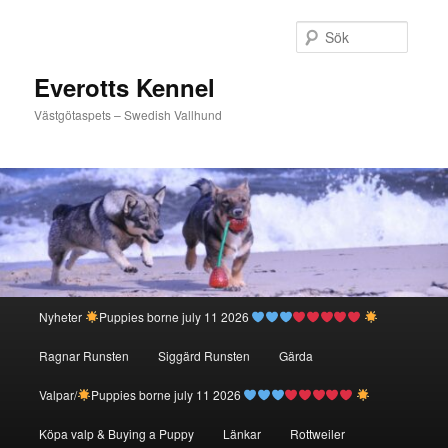
Hoppa
Hoppa
till
till
Sök
primärt
sekundärt
innehåll
innehåll
Everotts Kennel
Västgötaspets – Swedish Vallhund
Huvudmeny
Nyheter
Puppies borne july 11 2026
Ragnar Runsten
Siggärd Runsten
Gärda
Valpar/
Puppies borne july 11 2026
Köpa valp & Buying a Puppy
Länkar
Rottweiler