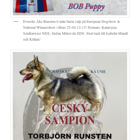
Everotts Åke Runsten 6 mån bästa valp på European Dogshow &
National Winnershow i Brno 25-04-12-13! Domare: Katarzyna
Szutkiewicz NDS, Stefan Mitrevski EDS. Stort tack till Isabella Mandl
och Killian!