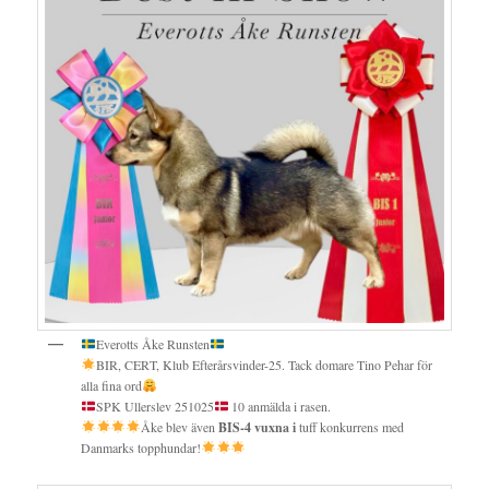
Everotts Åke Runsten
BIR, CERT, Klub Efterårsvinder-25. Tack domare Tino Pehar för
alla fina ord
SPK Ullerslev 251025
10 anmälda i rasen.
Åke blev även
BIS-4 vuxna i
tuff konkurrens med
Danmarks topphundar!