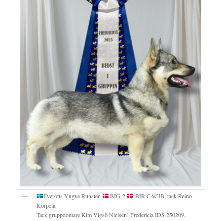
Everotts Yngve Runsten
BIG-2
BIR CACIB, tack Reino
Korpela.
Tack gruppdomare Kim Vigsö Nielsen! Fredericia IDS 250209.