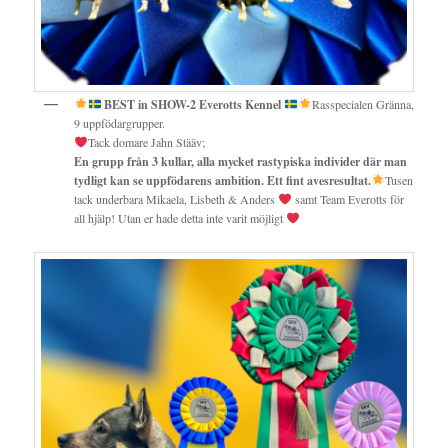
BEST in SHOW-2 Everotts Kennel
Rasspecialen Gränna,
9 uppfödargrupper.
Tack domare Jahn Stääv;
En grupp från 3 kullar, alla mycket rastypiska individer där man
tydligt kan se uppfödarens ambition. Ett fint avesresultat.
Tusen
tack underbara Mikaela, Lisbeth & Anders
samt Team Everotts för
all hjälp! Utan er hade detta inte varit möjligt