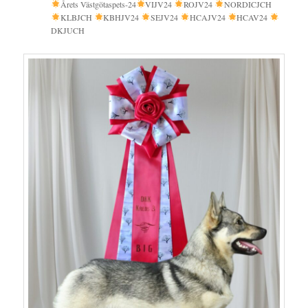
Årets Västgötaspets-24
VIJV24
ROJV24
NORDICJCH
KLBJCH
KBHJV24
SEJV24
HCAJV24
HCAV24
DKJUCH