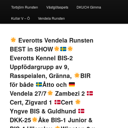
Torbjörn Runsten
Västgötaspets
DKUCH Gimma
Kullar V – Ö
Vendela Runsten
Everotts Vendela Runsten
BEST in SHOW
Everotts Kennel BIS-2
Uppfödargrupp av 9,
Rasspeialen, Gränna,
BIR
för både
Åtto och
Vendela 27/7
Zambezi 2
Cert, Zigvard 1
Cert
Yngve BIS & Guldhund
DKK-25
Åke BIS-1 Junior &