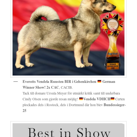
Everotts Vendela Runsten BIR i Gelsenkirchen
German
Winner Show!
2x CAC
, CACIB.
Tack till domare Ursula Meyer för utmärkt kritik samt till underbara
Cindy Olsen som gjorde resan möjlig!
Vendela VDHCH
Certen
plockades dels i Rostock, dels i Dortmund där hon blev
Bundessieger-
25