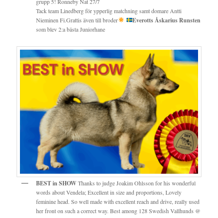
grupp 5! Ronneby Nat 27/7
Tack team Linedberg för ypperlig matchning samt domare Antti
Nieminen Fi.Grattis även till broder
Everotts Åskarius Runsten
som blev 2:a bästa Juniorhane
BEST in SHOW
Thanks to judge Joakim Ohlsson for his wonderful
words about Vendela; Excellent in size and proportions, Lovely
feminine head. So well made with excellent reach and drive, really used
her front on such a correct way. Best among 128 Swedish Vallhunds @