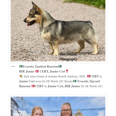
Everotts Zambezi Runsten
BIR Junior
CERT, Junior Cert
Tack team Sixten & domare Henrik Søeborg, SPK.
CERT
&
Junior Cert
även för JR Welsh 2/8! Broder
Everotts Zigvard
Runsten
CERT
&
Junior Cert, BIR Junior
för JR Welsh 2/8!