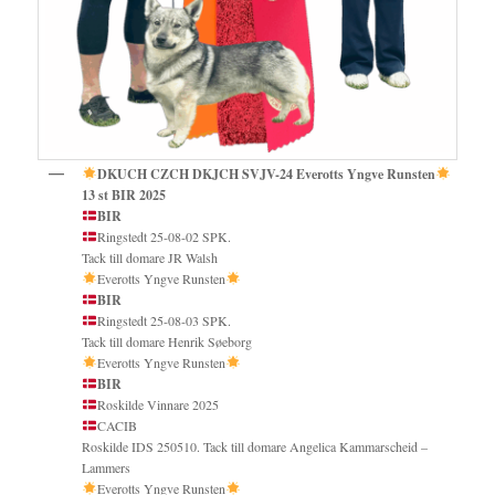
DKUCH CZCH DKJCH SVJV-24
Everotts Yngve Runsten
13 st BIR 2025
BIR
Ringstedt 25-08-02 SPK.
Tack till domare JR Walsh
Everotts Yngve Runsten
BIR
Ringstedt 25-08-03 SPK.
Tack till domare Henrik Søeborg
Everotts Yngve Runsten
BIR
Roskilde Vinnare 2025
CACIB
Roskilde IDS 250510. Tack till domare Angelica Kammarscheid –
Lammers
Everotts Yngve Runsten