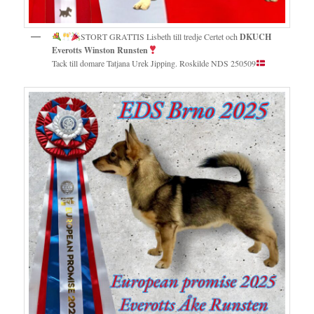
STORT GRATTIS Lisbeth till tredje Certet och
DKUCH
Everotts Winston Runsten
Tack till domare Tatjana Urek Jipping. Roskilde NDS 250509