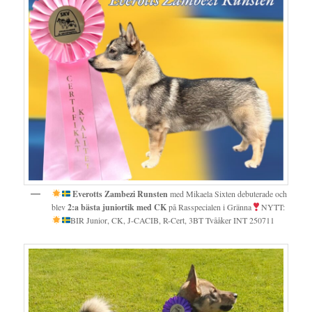
Everotts Zambezi Runsten
med Mikaela Sixten debuterade och
blev
2:a bästa juniortik med
CK
på Rasspecialen i Gränna
NYTT:
BIR Junior, CK, J-CACIB, R-Cert, 3BT Tvååker INT 250711