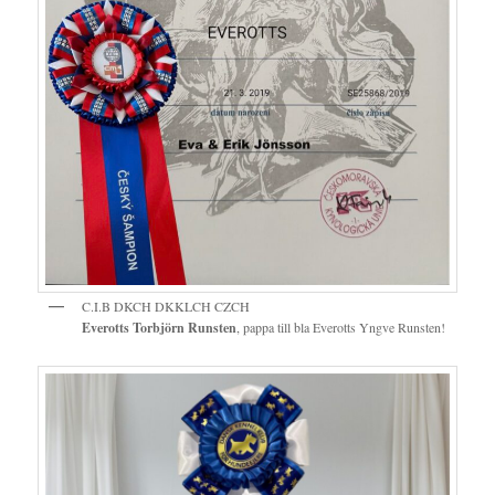
C.I.B DKCH DKKLCH CZCH
Everotts Torbjörn Runsten
, pappa till bla Everotts Yngve Runsten!