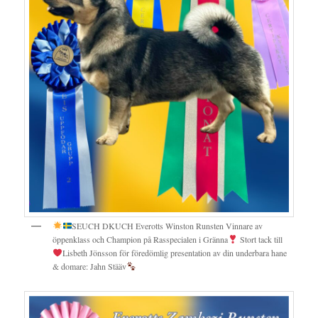
SEUCH DKUCH Everotts Winston Runsten Vinnare av
öppenklass och Champion på Rasspecialen i Gränna
Stort tack till
Lisbeth Jönsson för föredömlig presentation av din underbara hane
& domare: Jahn Stääv