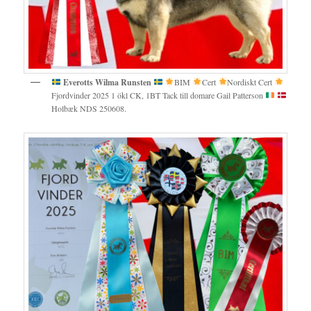
Everotts Wilma Runsten
BIM
Cert
Nordiskt Cert
Fjordvinder 2025 1 ökl CK, 1BT Tack till domare Gail Patterson
Holbæk NDS 250608.