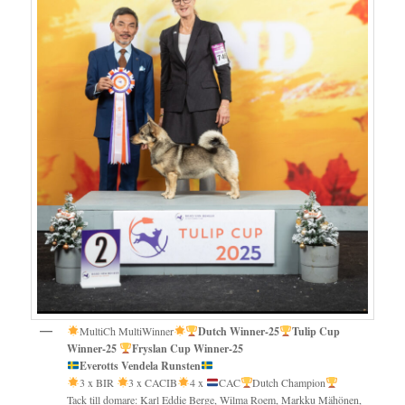
MultiCh MultiWinner
Dutch Winner-25
Tulip Cup
Winner-25
Fryslan Cup Winner-25
Everotts Vendela Runsten
3 x BIR
3 x CACIB
4 x
CAC
Dutch Champion
Tack till domare: Karl Eddie Berge, Wilma Roem, Markku Mähönen,