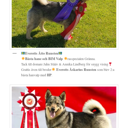
Everotts Åtto Runsten
Bästa hane och BIM Valp
rasspecialen Gränna.
Tack till domare Jahn Stääv & Annika Lindberg för snygg vising
Grattis även till broder
Everotts Åskarius Runsten
som blev 2:a
bästa hanvalp med
HP
.