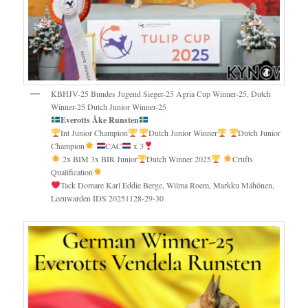
KBHJV-25 Bundes Jugend Sieger-25 Agria Cup Winner-25, Dutch
Winner-25 Dutch Junior Winner-25
Everotts Åke Runsten
Int Junior Champion
Dutch Junior Winner
Dutch Junior
Champion
CAC
x 3
2x BIM 3x BIR Junior
Dutch Winner 2025
Crufts
Qualification
Tack Domare Karl Eddie Berge, Wilma Roem, Markku Mähönen,
Leeuwarden IDS 20251128-29-30