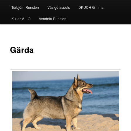
Torbjörn Runsten
Västgötaspets
DKUCH Gimma
Kullar V – Ö
Vendela Runsten
Gärda