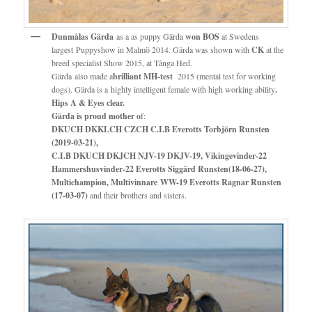
Dunmålas Gärda
as a as puppy Gärda
won BOS
at Swedens
largest Puppyshow in Malmö 2014. Gärda was shown with
CK
at the
breed specialist Show 2015, at Tånga Hed.
Gärda also made a
brilliant MH-test
2015 (mental test for working
dogs). Gärda is a highly intelligent female with high working ability
.
Hips A & Eyes clear.
Gärda is proud mother o
f:
DKUCH DKKLCH CZCH C.I.B Everotts Torbjörn Runsten
(2019-03-21),
C.I.B DKUCH DKJCH NJV-19 DKJV-19, Vikingevinder-22
Hammershusvinder-22 Everotts Siggärd Runsten(18-06-27),
Multichampion, Multivinnare WW-19 Everotts Ragnar Runsten
(17-03-07)
and their brothers and sisters.