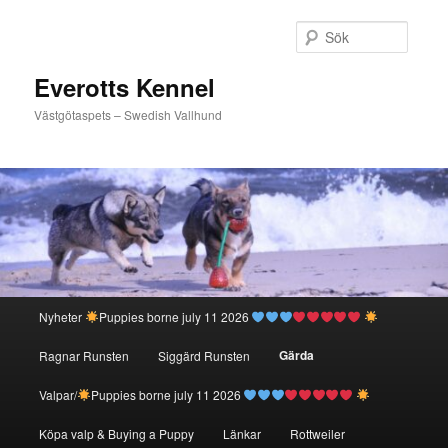
Hoppa
till
Sök
primärt
innehåll
Everotts Kennel
Västgötaspets – Swedish Vallhund
Huvudmeny
Nyheter
Puppies borne july 11 2026
Gärda
Ragnar Runsten
Siggärd Runsten
Valpar/
Puppies borne july 11 2026
Köpa valp & Buying a Puppy
Länkar
Rottweiler