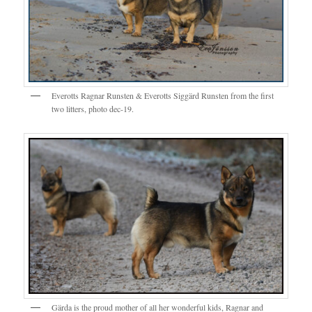
Everotts Ragnar Runsten & Everotts Siggärd Runsten from the first
two litters, photo dec-19.
Gärda is the proud mother of all her wonderful kids, Ragnar and